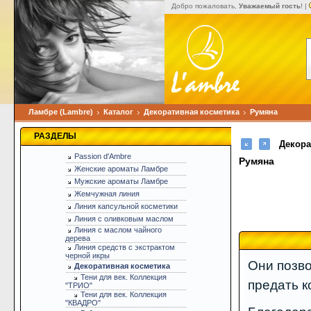
Добро пожаловать,
Уважаемый гость
! |
Ламбре (Lambre)
Каталог
Декоративная косметика
Румяна
РАЗДЕЛЫ
Декора
Passion d'Ambre
Румяна
Женские ароматы Ламбре
Мужские ароматы Ламбре
Жемчужная линия
Линия капсульной косметики
Линия с оливковым маслом
Линия с маслом чайного
дерева
Линия средств с экстрактом
черной икры
Они позво
Декоративная косметика
Тени для век. Коллекция
предать к
"ТРИО"
Тени для век. Коллекция
"КВАДРО"