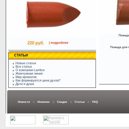
Помада 
220 руб.
| подробнее
Помада для г
СТАТЬИ
Новые статьи
Все статьи
О компании Lambre
Жемчужная линия
Мир ароматов
Как формируется цена духов?
Духи и душа
Новости
::
Новинки
::
Скидки
::
Статьи
::
FAQ