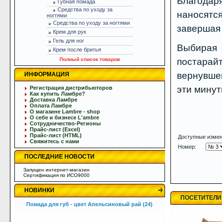
Благода
Губная помада
Средства по уходу за
наносятс
ногтями
Средства по уходу за ногтями
завершая 
Крем для рук
Гель для ног
Выбира
Крем после бритья
Полный список товаров
постара
вернувше
ИНФОРМАЦИЯ
эти минут
Регистрация дистрибьюторов
Как купить Ламбре?
Доставка Ламбре
Оплата Ламбре
О магазине Lambre - shop
О себе и бизнесе L'ambre
Сотрудничество-Регионы
Прайс-лист (Excel)
Прайс-лист (HTML)
Доступные измен
Свяжитесь с нами
Номер:
ПОСЛЕДНИЕ НОВОСТИ
Запущен интернет-магазин
Сертификация по ИСО9000
НОВИНКИ
ПОСЕТИТЕЛИ
Помада для губ - цвет Апельсиновый рай (24)