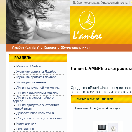
Добро пожаловать,
Уважаемый гость
! |
Ламбре (Lambre)
Каталог
Жемчужная линия
РАЗДЕЛЫ
Passion d'Ambre
Линия L’AMBRE с экстрактом
Женские ароматы Ламбре
Мужские ароматы Ламбре
Жемчужная линия
Линия капсульной косметики
Средства
«Pearl Line»
предназначе
веществ в составе линии эффективн
Линия с оливковым маслом
Линия с маслом чайного
ЖЕМЧУЖНАЯ ЛИНИЯ
дерева
Линия средств с экстрактом
Показано
1
-
4
(всего
4
позиций)
черной икры
Декоративная косметика
Средства по уходу за ногтями
Крем для рук
Гель для ног