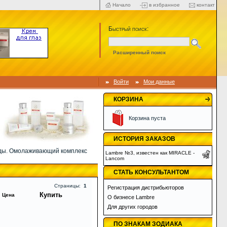
Начало
в избранное
контакт
Быстрый поиск:
Расширенный поиск
Войти
Мои данные
КОРЗИНА
Корзина пуста
ИСТОРИЯ ЗАКАЗОВ
еды. Омолаживающий комплекс
Lambre №3, известен как MIRACLE -
Lancom
СТАТЬ КОНСУЛЬТАНТОМ
Страницы:
1
Регистрация дистрибьюторов
Купить
Цена
О бизнесе Lambre
Для других городов
ПО ЗНАКАМ ЗОДИАКА