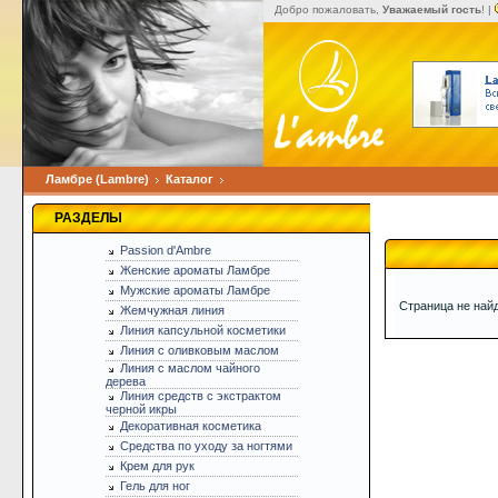
Добро пожаловать,
Уважаемый гость
! |
Ламбре (Lambre)
Каталог
РАЗДЕЛЫ
Passion d'Ambre
Женские ароматы Ламбре
Мужские ароматы Ламбре
Страница не най
Жемчужная линия
Линия капсульной косметики
Линия с оливковым маслом
Линия с маслом чайного
дерева
Линия средств с экстрактом
черной икры
Декоративная косметика
Средства по уходу за ногтями
Крем для рук
Гель для ног