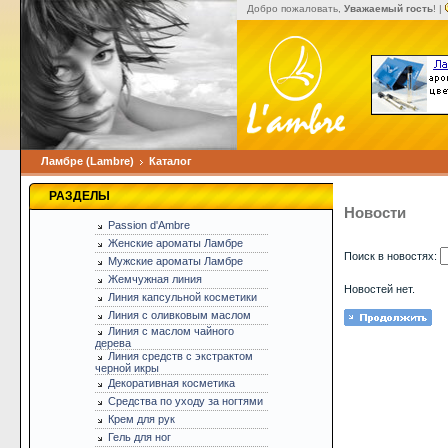
Добро пожаловать,
Уважаемый гость
! |
Ламбре (Lambre)
Каталог
РАЗДЕЛЫ
Новости
Passion d'Ambre
Женские ароматы Ламбре
Поиск в новостях:
Мужские ароматы Ламбре
Жемчужная линия
Новостей нет.
Линия капсульной косметики
Линия с оливковым маслом
Линия с маслом чайного
дерева
Линия средств с экстрактом
черной икры
Декоративная косметика
Средства по уходу за ногтями
Крем для рук
Гель для ног