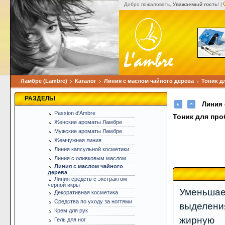
Добро пожаловать,
Уважаемый гость
! |
Ламбре (Lambre)
Каталог
Линия с маслом чайного дерева
Тоник д
РАЗДЕЛЫ
Линия 
Passion d'Ambre
Тоник для пр
Женские ароматы Ламбре
Мужские ароматы Ламбре
Жемчужная линия
Линия капсульной косметики
Линия с оливковым маслом
Линия с маслом чайного
дерева
Линия средств с экстрактом
черной икры
Уменьша
Декоративная косметика
Средства по уходу за ногтями
выделен
Крем для рук
жирную 
Гель для ног