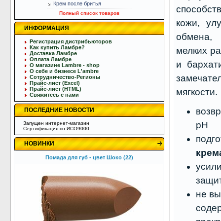
Крем после бритья
способств
Полный список товаров
кожи, ул
ИНФОРМАЦИЯ
обмена,
Регистрация дистрибьюторов
Как купить Ламбре?
мелких ра
Доставка Ламбре
Оплата Ламбре
и бархат
О магазине Lambre - shop
О себе и бизнесе L'ambre
замечат
Сотрудничество-Регионы
Прайс-лист (Excel)
Прайс-лист (HTML)
мягкости.
Свяжитесь с нами
возв
ПОСЛЕДНИЕ НОВОСТИ
рН
Запущен интернет-магазин
Сертификация по ИСО9000
подго
НОВИНКИ
крем
Помада для губ - цвет Шоко (22)
усил
защи
не вы
соде