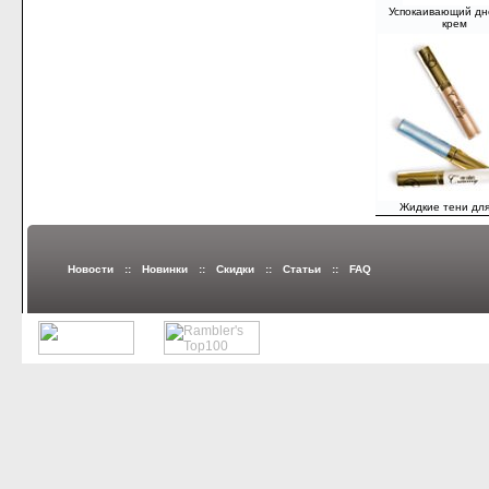
Успокаивающий дн
крем
Жидкие тени для
Новости
::
Новинки
::
Скидки
::
Статьи
::
FAQ