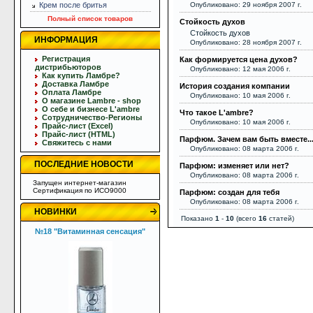
Крем после бритья
Опубликовано: 29 ноября 2007 г.
Полный список товаров
Стойкость духов
Стойкость духов
ИНФОРМАЦИЯ
Опубликовано: 28 ноября 2007 г.
Регистрация
Как формируется цена духов?
дистрибьюторов
Опубликовано: 12 мая 2006 г.
Как купить Ламбре?
Доставка Ламбре
История создания компании
Оплата Ламбре
Опубликовано: 10 мая 2006 г.
О магазине Lambre - shop
О себе и бизнесе L'ambre
Что такое L'ambre?
Сотрудничество-Регионы
Опубликовано: 10 мая 2006 г.
Прайс-лист (Excel)
Прайс-лист (HTML)
Парфюм. Зачем вам быть вместе..
Свяжитесь с нами
Опубликовано: 08 марта 2006 г.
ПОСЛЕДНИЕ НОВОСТИ
Парфюм: изменяет или нет?
Опубликовано: 08 марта 2006 г.
Запущен интернет-магазин
Сертификация по ИСО9000
Парфюм: создан для тебя
Опубликовано: 08 марта 2006 г.
НОВИНКИ
Показано
1
-
10
(всего
16
статей)
№18 "Витаминная сенсация"