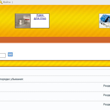
Войти
|
 порядке убывания:
Разд
Разд
Разд