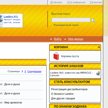
Начало
в избранное
контакт
Быстрый поиск:
Расширенный поиск
Войти
Мои данные
КОРЗИНА
Корзина пуста
ИСТОРИЯ ЗАКАЗОВ
Страницы:
1
2
Следующая
Lambre №3, известен как MIRACLE -
Lancom
СТАТЬ КОНСУЛЬТАНТОМ
ел :
Духи и душа
Регистрация дистрибьюторов
ел :
Духи и душа
О бизнесе Lambre
Для других городов
ел :
Мир ароматов
ПО ЗНАКАМ ЗОДИАКА