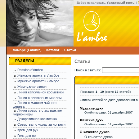
Добро пожаловать,
Уважаемый гость
! |
Ламбре (Lambre)
Каталог
Статьи
РАЗДЕЛЫ
Статьи
Passion d'Ambre
Поиск в статьях:
Женские ароматы Ламбре
Мужские ароматы Ламбре
Жемчужная линия
Показано
1
-
10
(всего
16
статей)
Линия капсульной косметики
Линия с оливковым маслом
Список статей по дате добавления в
Линия с маслом чайного
дерева
Мужские духи
Линия средств с экстрактом
Опубликовано: 01 декабря 2007 г.
черной икры
Декоративная косметика
Женские духи
Средства по уходу за ногтями
Опубликовано: 01 декабря 2007 г.
Крем для рук
О качестве духов
Гель для ног
О качестве духов