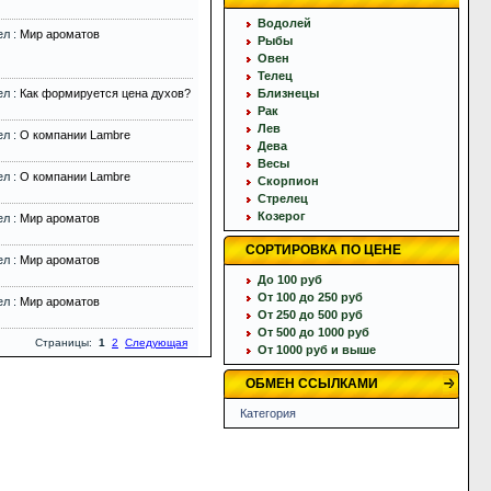
Водолей
ел :
Мир ароматов
Рыбы
Овен
Телец
ел :
Как формируется цена духов?
Близнецы
Рак
Лев
ел :
О компании Lambre
Дева
Весы
ел :
О компании Lambre
Скорпион
Стрелец
Козерог
ел :
Мир ароматов
СОРТИРОВКА ПО ЦЕНЕ
ел :
Мир ароматов
До 100 руб
От 100 до 250 руб
ел :
Мир ароматов
От 250 до 500 руб
От 500 до 1000 руб
Страницы:
1
2
Следующая
От 1000 руб и выше
ОБМЕН ССЫЛКАМИ
Категория