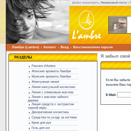
Добро пожаловать,
Уважаемый гость
! |
Ламбре (Lambre)
Каталог
Вход
Восстановление пароля
Я забыл свой
РАЗДЕЛЫ
Passion d'Ambre
Женские ароматы Ламбре
Мужские ароматы Ламбре
Если Вы забыли 
Жемчужная линия
вышлем Ваш парo
Линия капсульной косметики
Линия с оливковым маслом
E-Mail:
Линия с маслом чайного
дерева
Линия средств с экстрактом
черной икры
Декоративная косметика
Средства по уходу за ногтями
Крем для рук
Гель для ног