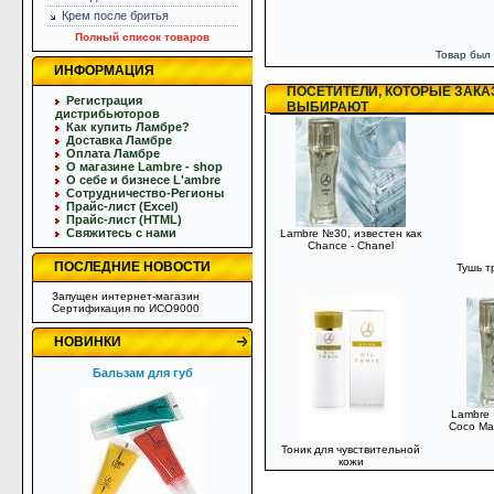
Крем после бритья
Полный список товаров
Товар был
ИНФОРМАЦИЯ
ПОСЕТИТЕЛИ, КОТОРЫЕ ЗАКА
Регистрация
ВЫБИРАЮТ
дистрибьюторов
Как купить Ламбре?
Доставка Ламбре
Оплата Ламбре
О магазине Lambre - shop
О себе и бизнесе L'ambre
Сотрудничество-Регионы
Прайс-лист (Excel)
Прайс-лист (HTML)
Свяжитесь с нами
Lambre №30, известен как
Chance - Chanel
ПОСЛЕДНИЕ НОВОСТИ
Тушь т
Запущен интернет-магазин
Сертификация по ИСО9000
НОВИНКИ
Бальзам для губ
Lambre 
Coco Mad
Тоник для чувствительной
кожи