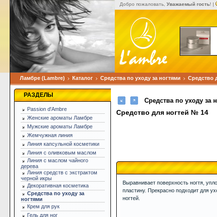
Добро пожаловать,
Уважаемый гость
! |
Ламбре (Lambre)
Каталог
Средства по уходу за ногтями
Средство 
РАЗДЕЛЫ
Средства по уходу за 
Passion d'Ambre
Средство для ногтей № 14
Женские ароматы Ламбре
Мужские ароматы Ламбре
Жемчужная линия
Линия капсульной косметики
Линия с оливковым маслом
Линия с маслом чайного
дерева
Линия средств с экстрактом
черной икры
Выравнивает поверхность ногтя, упло
Декоративная косметика
пластину. Прекрасно подходит для у
Средства по уходу за
ногтей.
ногтями
Крем для рук
Гель для ног