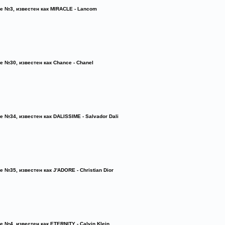
e №3, известен как MIRACLE - Lancom
e №30, известен как Chance - Chanel
e №34, известен как DALISSIME - Salvador Dali
e №35, известен как J'ADORE - Christian Dior
e №4, известен как ETERNITY - Calvin Klein