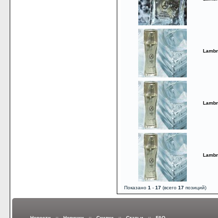
Lambr
Lambr
Lambr
Показано
1
-
17
(всего
17
позиций)
Новости
::
Новинки
::
Скидки
::
Статьи
::
FAQ