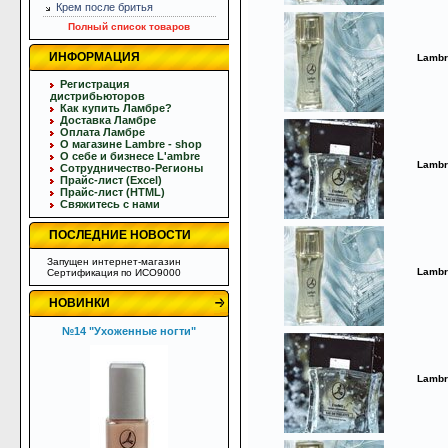
Крем после бритья
Полный список товаров
ИНФОРМАЦИЯ
Lambr
Регистрация
дистрибьюторов
Как купить Ламбре?
Доставка Ламбре
Оплата Ламбре
О магазине Lambre - shop
О себе и бизнесе L'ambre
Lambr
Сотрудничество-Регионы
Прайс-лист (Excel)
Прайс-лист (HTML)
Свяжитесь с нами
ПОСЛЕДНИЕ НОВОСТИ
Запущен интернет-магазин
Lambr
Сертификация по ИСО9000
НОВИНКИ
№14 "Ухоженные ногти"
Lambr