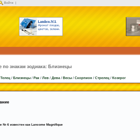
Войти
|
по знакам зодиака: Близнецы
/
Телец
/
Близнецы
/
Рак
/
Лев
/
Дева
/
Весы
/
Скорпион
/
Стрелец
/
Козерог
ание
e № 6 известен как Lancome Magnifique