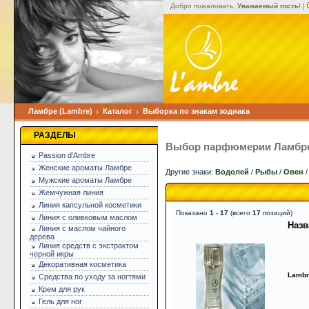
Добро пожаловать,
Уважаемый гость
! |
Ламбре (Lambre)
Каталог
Выборка по знакам зодиака
РАЗДЕЛЫ
Выбор парфюмерии Ламбре 
Passion d'Ambre
Женские ароматы Ламбре
Другие знаки:
Водолей
/
Рыбы
/
Овен
Мужские ароматы Ламбре
Жемчужная линия
Линия капсульной косметики
Показано
1
-
17
(всего
17
позиций)
Линия с оливковым маслом
Назв
Линия с маслом чайного
дерева
Линия средств с экстрактом
черной икры
Декоративная косметика
Lambr
Средства по уходу за ногтями
Крем для рук
Гель для ног