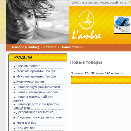
Добро пожаловать,
Уважаемый гость
! |
Ламбре (Lambre)
Каталог
Новые товары
РАЗДЕЛЫ
Новые товары
Passion d'Ambre
Женские ароматы Ламбре
Показано
25
-
32
(всего
120
новинок)
Мужские ароматы Ламбре
Жемчужная линия
Линия капсульной косметики
Линия с оливковым маслом
Линия с маслом чайного
дерева
Линия средств с экстрактом
черной икры
Декоративная косметика
Средства по уходу за ногтями
Крем для рук
Гель для ног