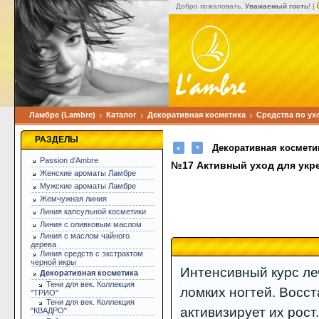
Добро пожаловать,
Уважаемый гость
! |
Ламбре (Lambre)
Каталог
Декоративная косметика
Средства по ух
РАЗДЕЛЫ
Декоративная космети
Passion d'Ambre
№17 Активный уход для укре
Женские ароматы Ламбре
Мужские ароматы Ламбре
Жемчужная линия
Линия капсульной косметики
Линия с оливковым маслом
Линия с маслом чайного
дерева
Линия средств с экстрактом
черной икры
Интенсивный курс ле
Декоративная косметика
Тени для век. Коллекция
ломких ногтей. Восс
"ТРИО"
Тени для век. Коллекция
активизирует их рост
"КВАДРО"