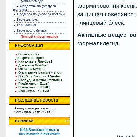
Губная помада
формирования крепко
Средства по уходу за
ногтями
защищая поверхность
Средства по уходу за ногтями
Крем для рук
глянцевый блеск.
Гель для ног
Крем после бритья
Активные вещества
Полный список товаров
формальдегид.
ИНФОРМАЦИЯ
Регистрация
дистрибьюторов
Как купить Ламбре?
Доставка Ламбре
Оплата Ламбре
О магазине Lambre - shop
О себе и бизнесе L'ambre
Сотрудничество-Регионы
Прайс-лист (Excel)
Прайс-лист (HTML)
Свяжитесь с нами
ПОСЛЕДНИЕ НОВОСТИ
Запущен интернет-магазин
Сертификация по ИСО9000
НОВИНКИ
№16 Восстановитель с
протеинами и кремнием
Товар бы