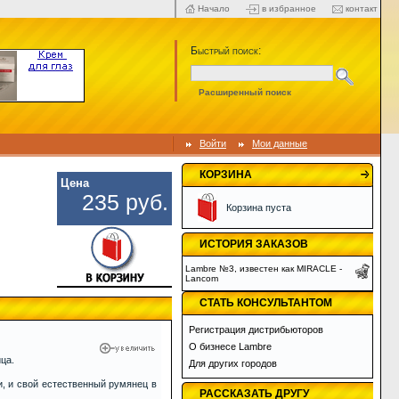
Начало
в избранное
контакт
Быстрый поиск:
Расширенный поиск
Войти
Мои данные
КОРЗИНА
Цена
235
руб.
Корзина пуста
ИСТОРИЯ ЗАКАЗОВ
Lambre №3, известен как MIRACLE -
Lancom
СТАТЬ КОНСУЛЬТАНТОМ
Регистрация дистрибьюторов
О бизнесе Lambre
ца.
Для других городов
, и свой естественный румянец в
РАССКАЗАТЬ ДРУГУ