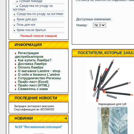
Губная помада
Средства по уходу за
ногтями
Средства по уходу за ногтями
Крем для рук
Доступные изменения:
Гель для ног
Номер:
Крем после бритья
Полный список товаров
ИНФОРМАЦИЯ
ПОСЕТИТЕЛИ, КОТОРЫЕ ЗАК
Регистрация
дистрибьюторов
Как купить Ламбре?
Доставка Ламбре
Оплата Ламбре
О магазине Lambre - shop
О себе и бизнесе L'ambre
Сотрудничество-Регионы
Прайс-лист (Excel)
Прайс-лист (HTML)
Свяжитесь с нами
ПОСЛЕДНИЕ НОВОСТИ
Карандаши для губ
Запущен интернет-магазин
Сертификация по ИСО9000
НОВИНКИ
№18 "Витаминная сенсация"