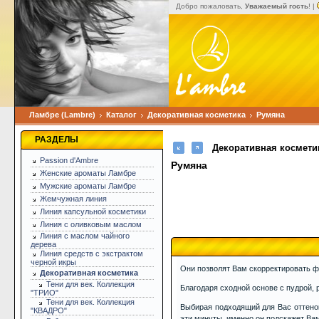
Добро пожаловать,
Уважаемый гость
! |
Ламбре (Lambre)
Каталог
Декоративная косметика
Румяна
РАЗДЕЛЫ
Декоративная космети
Passion d'Ambre
Румяна
Женские ароматы Ламбре
Мужские ароматы Ламбре
Жемчужная линия
Линия капсульной косметики
Линия с оливковым маслом
Линия с маслом чайного
дерева
Линия средств с экстрактом
черной икры
Они позволят Вам скорректировать ф
Декоративная косметика
Тени для век. Коллекция
Благодаря сходной основе с пудрой, 
"ТРИО"
Тени для век. Коллекция
Выбирая подходящий для Вас оттенок
"КВАДРО"
эти минуты, именно он подскажет Ва