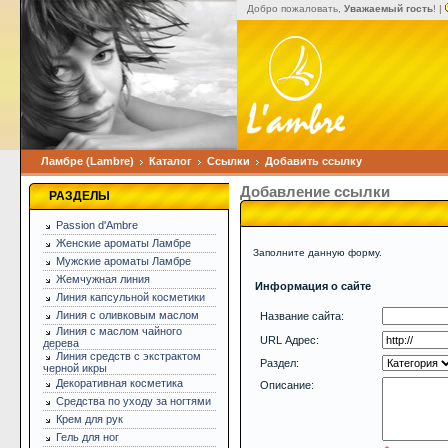
Добро пожаловать,
Уважаемый гость
! |
Ламбре (Lambre)
Каталог
Ссылки
Добавить ссылку
Добавление ссылки
РАЗДЕЛЫ
Passion d'Ambre
Женские ароматы Ламбре
Заполните данную форму.
Мужские ароматы Ламбре
Жемчужная линия
Информация о сайте
Линия капсульной косметики
Линия с оливковым маслом
Название сайта:
Линия с маслом чайного
URL Адрес:
дерева
Линия средств с экстрактом
Раздел:
черной икры
Декоративная косметика
Описание:
Средства по уходу за ногтями
Крем для рук
Гель для ног