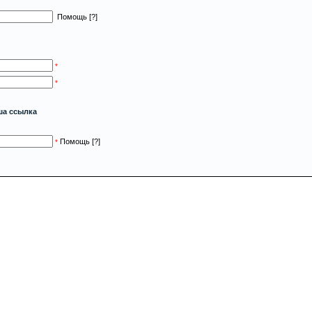
Помощь [?]
*
*
ша ссылка
Помощь [?]
*