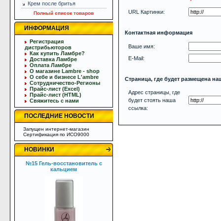
*
Крем после бритья
URL Картинки:
Полный список товаров
ИНФОРМАЦИЯ
Контактная информация
Регистрация
Ваше имя:
дистрибьюторов
Как купить Ламбре?
E-Mail:
Доставка Ламбре
Оплата Ламбре
О магазине Lambre - shop
О себе и бизнесе L'ambre
Страница, где будет размещена на
Сотрудничество-Регионы
Прайс-лист (Excel)
Адрес страницы, где
Прайс-лист (HTML)
будет стоять наша
Свяжитесь с нами
ссылка:
ПОСЛЕДНИЕ НОВОСТИ
Запущен интернет-магазин
Сертификация по ИСО9000
НОВИНКИ
№15 Гель-восстановитель с
кальцием