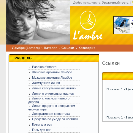
Добро пожаловать,
Уважаемый гость
! |
Ламбре (Lambre)
Каталог
Ссылки
Категория
РАЗДЕЛЫ
Ссылки
Passion d'Ambre
Женские ароматы Ламбре
Мужские ароматы Ламбре
Жемчужная линия
Линия капсульной косметики
Показано
1
-
1
(вс
Линия с оливковым маслом
Линия с маслом чайного
дерева
Линия средств с экстрактом
черной икры
Декоративная косметика
Показано
1
-
1
(вс
Средства по уходу за ногтями
Крем для рук
Гель для ног