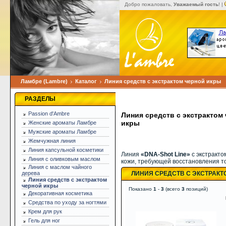
Добро пожаловать,
Уважаемый гость
! |
Ламбре (Lambre)
Каталог
Линия средств с экстрактом черной икры
РАЗДЕЛЫ
Passion d'Ambre
Линия средств с экстрактом
икры
Женские ароматы Ламбре
Мужские ароматы Ламбре
Жемчужная линия
Линия капсульной косметики
Линия
«DNA-Shot Line»
с экстракто
Линия с оливковым маслом
кожи, требующей восстановления то
Линия с маслом чайного
дерева
ЛИНИЯ СРЕДСТВ С ЭКСТРАКТ
Линия средств с экстрактом
черной икры
Показано
1
-
3
(всего
3
позиций)
Декоративная косметика
Средства по уходу за ногтями
Крем для рук
Гель для ног