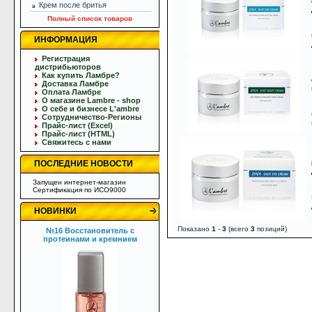
Крем после бритья
Полный список товаров
ИНФОРМАЦИЯ
Регистрация
дистрибьюторов
Как купить Ламбре?
Доставка Ламбре
Оплата Ламбре
О магазине Lambre - shop
О себе и бизнесе L'ambre
Сотрудничество-Регионы
Прайс-лист (Excel)
Прайс-лист (HTML)
Свяжитесь с нами
ПОСЛЕДНИЕ НОВОСТИ
Запущен интернет-магазин
Сертификация по ИСО9000
НОВИНКИ
Показано
1
-
3
(всего
3
позиций)
№16 Восстановитель с
протеинами и кремнием