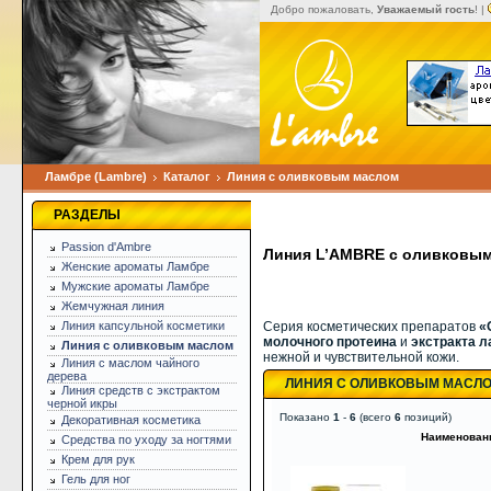
Добро пожаловать,
Уважаемый гость
! |
Ламбре (Lambre)
Каталог
Линия с оливковым маслом
РАЗДЕЛЫ
Passion d'Ambre
Линия L’AMBRE с оливковы
Женские ароматы Ламбре
Мужские ароматы Ламбре
Жемчужная линия
Линия капсульной косметики
Серия косметических препаратов
«
молочного протеина
и
экстракта 
Линия с оливковым маслом
нежной и чувствительной кожи.
Линия с маслом чайного
дерева
ЛИНИЯ С ОЛИВКОВЫМ МАСЛ
Линия средств с экстрактом
черной икры
Показано
1
-
6
(всего
6
позиций)
Декоративная косметика
Наименован
Средства по уходу за ногтями
Крем для рук
Гель для ног