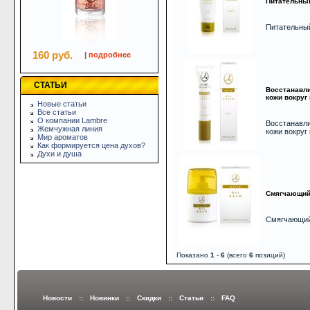
Питательны
Питательны
160 руб.
| подробнее
СТАТЬИ
Восстанавл
кожи вокруг 
Новые статьи
Все статьи
О компании Lambre
Восстанавл
Жемчужная линия
кожи вокруг 
Мир ароматов
Как формируется цена духов?
Духи и душа
Смягчающий 
Смягчающий
Показано
1
-
6
(всего
6
позиций)
Новости
::
Новинки
::
Скидки
::
Статьи
::
FAQ