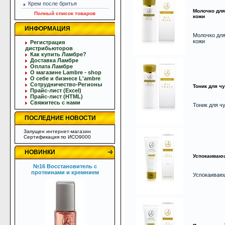
Крем после бритья
Молочко для
Полный список товаров
кожи
ИНФОРМАЦИЯ
Молочко для
кожи
Регистрация
дистрибьюторов
Как купить Ламбре?
Доставка Ламбре
Оплата Ламбре
О магазине Lambre - shop
О себе и бизнесе L'ambre
Сотрудничество-Регионы
Тоник для ч
Прайс-лист (Excel)
Прайс-лист (HTML)
Свяжитесь с нами
Тоник для ч
ПОСЛЕДНИЕ НОВОСТИ
Запущен интернет-магазин
Сертификация по ИСО9000
НОВИНКИ
Успокаиваю
№16 Восстановитель с
протеинами и кремнием
Успокаиваю